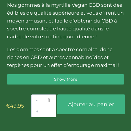
Nos gommes à la myrtille Vegan CBD sont des
édibles de qualité supérieure et vous offrent un
moyen amusant et facile d’obtenir du CBD à
spectre complet de haute qualité dans le
cadre de votre routine quotidienne !
Les gommes sont à spectre complet, donc
riches en CBD et autres cannabinoïdes et
terpènes pour un effet d’entourage maximal !
Nos clients nous disent qu’ils ressentent déjà
Show More
un effet positif avec 1 ou 2 gommes !
Les gommes contiennent 25 mg de CBD
quantité
chacune et sont disponibles dans des
Ajouter au panier
€
49,95
de
contenants de 10 pièces, 30 pièces et 60 pièces.
Gommes
de
Ce produit est végan et conformément aux lois
myrtille
européennes il contient une concentration de