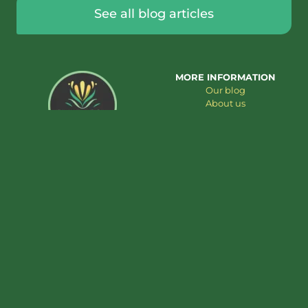
See all blog articles
MORE INFORMATION
Our blog
About us
Contact us
Ajouter au panier
€
49,95
Gommes de myrtille au CBD 25mg 30pc
CUSTOMER SERVICE
PRODUCT CATEGORIES