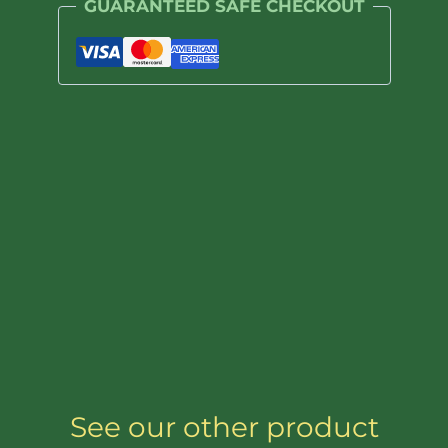
GUARANTEED SAFE CHECKOUT
au
THC de 0,05 %.
CBD
25mg
30pc
See our other product