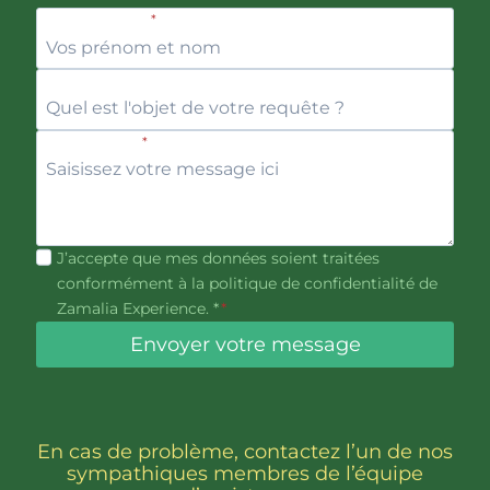
Prénom et nom
*
Objet
Votre message
*
J’accepte que mes données soient traitées
conformément à la
politique de confidentialité
de
Zamalia Experience. *
*
Envoyer votre message
En cas de problème, contactez l’un de nos
sympathiques membres de l’équipe