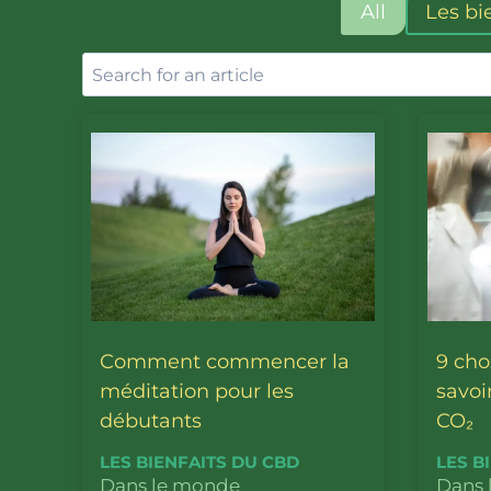
All
Les bi
Comment commencer la
9 cho
méditation pour les
savoir
débutants
CO₂
LES BIENFAITS DU CBD
LES B
Dans le monde
Dans 