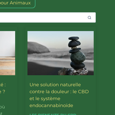
our Animaux
é :
Une solution naturelle
 ?
contre la douleur : le CBD
et le système
endocannabinoïde
 où
st