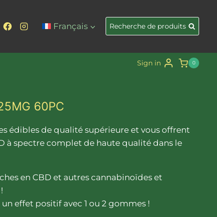
Gommes
de
Français
Recherche de produits
myrtille
au
CBD
Sign in
0
25mg
60pc
 25MG 60PC
édibles de qualité supérieure et vous offrent un moye
 édibles de qualité supérieure et vous offrent
 à spectre complet de haute qualité dans le
ches en CBD et autres cannabinoïdes et
!
 un effet positif avec 1 ou 2 gommes !