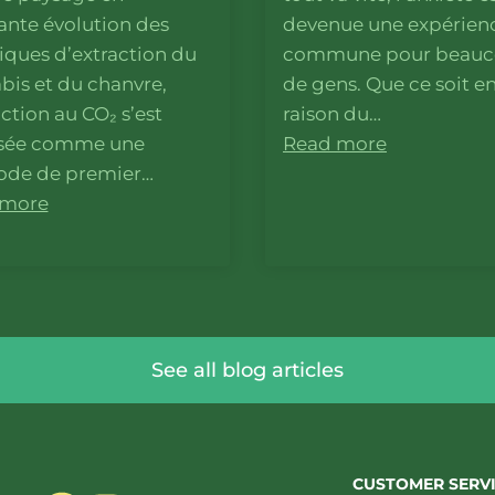
ante évolution des
devenue une expérien
iques d’extraction du
commune pour beau
bis et du chanvre,
de gens. Que ce soit e
action au CO₂ s’est
raison du…
sée comme une
Read more
de de premier…
 more
See all blog articles
CUSTOMER SERV