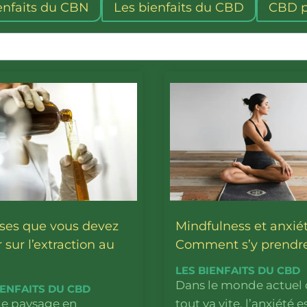
enfaits du CBN
Les bienfaits du CBD
CBD p
ses que vous devez
Mindfulness et anxiét
 sur l’extraction au
Comment s’y prendre
LES BIENFAITS DU CBD
Dans le monde actuel
IENFAITS DU CBD
le paysage en
tout va vite, l’anxiété e