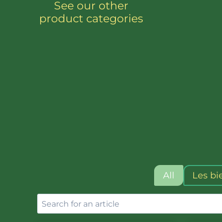
See our other
product categories
All
Les bi