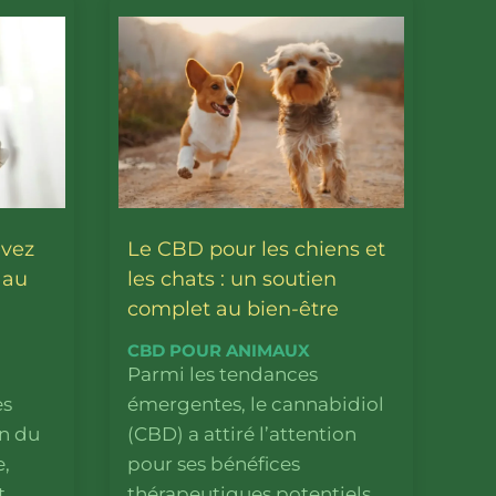
evez
Le CBD pour les chiens et
 au
les chats : un soutien
complet au bien-être
CBD POUR ANIMAUX
Parmi les tendances
es
émergentes, le cannabidiol
on du
(CBD) a attiré l’attention
e,
pour ses bénéfices
t
thérapeutiques potentiels