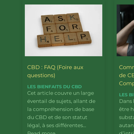
CBD : FAQ (Foire aux
Comme
questions)
de CB
Comp
LES BIENFAITS DU CBD
Cet article couvre un large
LES B
éventail de sujets, allant de
Dans 
la compréhension de base
être h
du CBD et de son statut
subst
légal, à ses différentes…
autant
Read more
d’intr