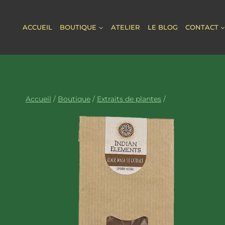
Aller
au
ACCUEIL
BOUTIQUE
ATELIER
LE BLOG
CONTACT
contenu
Accueil
/
Boutique
/
Extraits de plantes
/