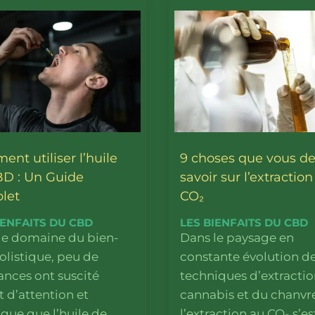
nt utiliser l’huile
9 choses que vous d
D : Un Guide
savoir sur l’extraction
let
CO₂
IENFAITS DU CBD
LES BIENFAITS DU CBD
le domaine du bien-
Dans le paysage en
olistique, peu de
constante évolution d
ances ont suscité
techniques d’extracti
 d’attention et
cannabis et du chanvr
igue que l’huile de
l’extraction au CO₂ s’es