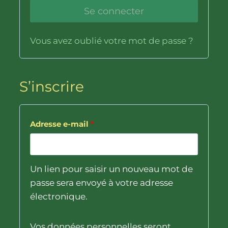
g
Se connecter
o
a
i
t
Vous avez oublié votre mot de passe ?
r
o
e
i
S’inscrire
r
e
O
Adresse e-mail
*
b
l
Un lien pour saisir un nouveau mot de
i
passe sera envoyé à votre adresse
électronique.
g
a
Vos données personnelles seront