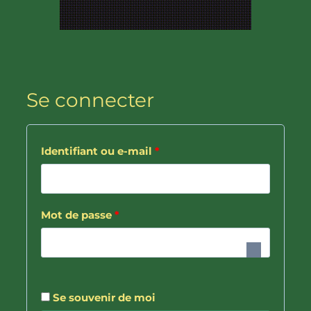
Se connecter
O
Identifiant ou e-mail
*
b
l
O
Mot de passe
*
i
b
g
l
a
i
Se souvenir de moi
t