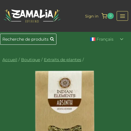
Aller
au
Sign in
0
contenu
Ouvr
Recherche de produits
Français
le
men
enfa
Accueil
/
Boutique
/
Extraits de plantes
/