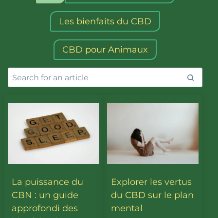
Les bienfaits du CBD
CBD pour Animaux
La puissance du
Explorer les vertus
CBN : un guide
du CBD sur le plan
approfondi des
mental