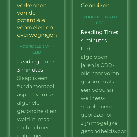
verkennen
Gebruiken
van de
VOORDELEN VAN
potentiële
CBD
voordelen en
Reading Time:
overwegingen
4
minutes
VOORDELEN VAN
In de
CBD
afgelopen
Reading Time:
jaren is CBD-
3
minutes
olie naar voren
Slaap is een
gekomen als
fundamenteel
een populair
aspect van de
wellness-
algehele
supplement,
gezondheid en
geprezen om
welzijn, maar
zijn mogelijke
toch hebben
gezondheidsvoordele
miljoenen