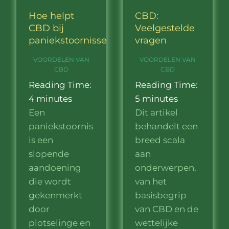
Hoe helpt
CBD:
CBD bij
Veelgestelde
paniekstoornissen?
vragen
VOORDELEN VAN
VOORDELEN VAN
CBD
CBD
Reading Time:
Reading Time:
4
minutes
5
minutes
Een
Dit artikel
paniekstoornis
behandelt een
is een
breed scala
slopende
aan
aandoening
onderwerpen,
die wordt
van het
gekenmerkt
basisbegrip
door
van CBD en de
plotselinge en
wettelijke