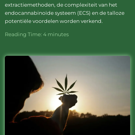
extractiemethoden, de complexiteit van het
endocannabinoïde systeem (ECS) en de talloze
potentiële voordelen worden verkend.
Reading Time:
4
minutes