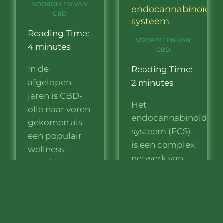
VOORDELEN VAN
endocannabinoïde
CBD
systeem
Reading Time:
VOORDELEN VAN
4
minutes
CBD
In de
Reading Time:
afgelopen
2
minutes
jaren is CBD-
Het
olie naar voren
endocannabinoïde
gekomen als
systeem (ECS)
een populair
is een complex
wellness-
netwerk van
supplement,
receptoren en
geprezen om
moleculen die
zijn mogelijke
door het hele
gezondheidsvoordelen.
lichaam
Afkomstig