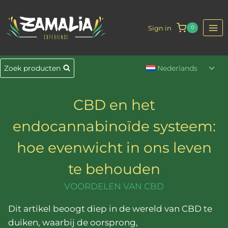
Doorgaan
naar
Sign in
0
inhoud
Togg
Zoek producten
Nederlands
sub
CBD en het
endocannabinoïde systeem:
hoe evenwicht in ons leven
te behouden
VOORDELEN VAN CBD
Dit artikel beoogt diep in de wereld van CBD te
duiken, waarbij de oorsprong,