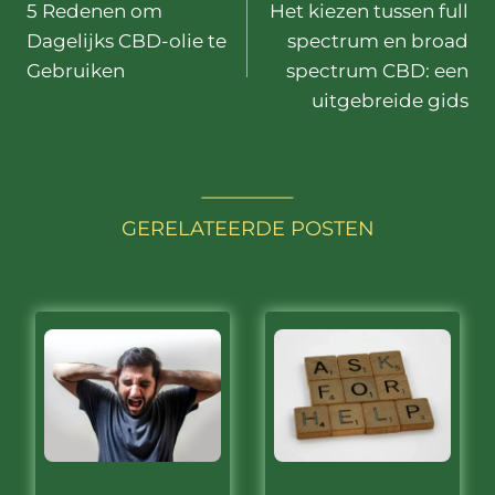
5 Redenen om
Het kiezen tussen full
navigatie
Dagelijks CBD-olie te
spectrum en broad
Gebruiken
spectrum CBD: een
uitgebreide gids
GERELATEERDE POSTEN