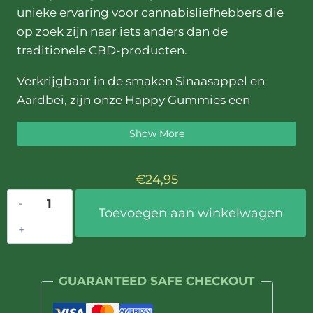
unieke ervaring voor cannabisliefhebbers die
op zoek zijn naar iets anders dan de
traditionele CBD-producten.
Verkrijgbaar in de smaken Sinaasappel en
Aardbei, zijn onze Happy Gummies een
smakelijke en discrete manier om te genieten
Show More
van alle voordelen van deze fascinerende plant.
Elke gummy is zorgvuldig samengesteld en
bevat een precieze dosering van 5mg THC (
€
24,95
<0,2%, waardoor het legaal is voor alle
Happy
Toevoegen aan winkelwagen
Europese landen! ), samen met 5mg CBD om
Gummies
het effect van THC uit te balanceren en 5mg
Orange
CBG om het volledige entourage effect te
–
krijgen en het makkelijk te maken om de
5mg
GUARANTEED SAFE CHECKOUT
dosering te nemen die voor jou het beste
THC
werkt!
5mg