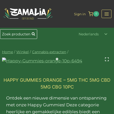
Doorgaan
naar
Sign in
0
inhoud
Togg
Zoek producten
Nederlands
sub
Home
/
Winkel
/
Cannabis-extracten
/
HAPPY GUMMIES ORANGE – 5MG THC 5MG CBD
5MG CBG 10PC
Ontdek een nieuwe dimensie van ontspanning met o
Ontdek een nieuwe dimensie van ontspanning
met onze Happy Gummies! Deze categorie
heerlijke en gemakkelijke edibles biedt een