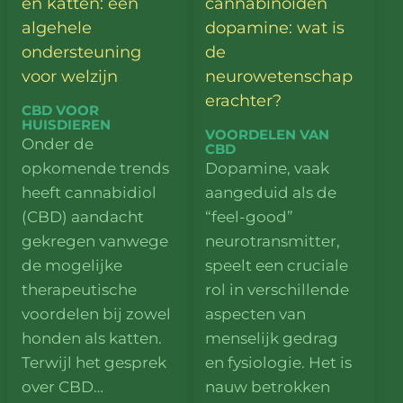
en katten: een
cannabinoïden
algehele
dopamine: wat is
ondersteuning
de
voor welzijn
neurowetenschap
erachter?
CBD VOOR
HUISDIEREN
VOORDELEN VAN
Onder de
CBD
opkomende trends
Dopamine, vaak
heeft cannabidiol
aangeduid als de
(CBD) aandacht
“feel-good”
gekregen vanwege
neurotransmitter,
de mogelijke
speelt een cruciale
therapeutische
rol in verschillende
voordelen bij zowel
aspecten van
honden als katten.
menselijk gedrag
Terwijl het gesprek
en fysiologie. Het is
over CBD…
nauw betrokken