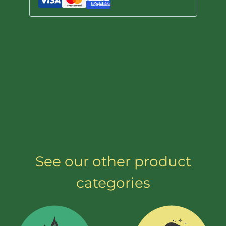
CBD
Dit product is veganistisch en bevat in
5mg
overeenstemming met de Europese
CBG
wetgeving een THC-concentratie van minder
10pc
dan 0,2%.
aantal
See our other product
categories