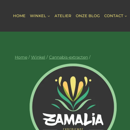
Doorgaan
naar
HOME
WINKEL
ATELIER
ONZE BLOG
CONTACT
inhoud
Home
/
Winkel
/
Cannabis-extracten
/