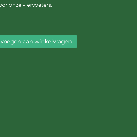
or onze viervoeters.
itamine A en D, en natuurlijk 100% natuurlijk en
 of over het eten van je harige vrienden en
evoegen aan winkelwagen
 genoeg voor 80 verstuivingen in één flesje!
 van leven die ze verdienen!
 van 10ml!
huisdieren
”