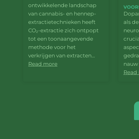
ontwikkelende landschap
VOOR
van cannabis- en hennep-
Dopam
extractietechnieken heeft
als de
CO₂-extractie zich ontpopt
neuro
tot een toonaangevende
crucia
methode voor het
aspec
verkrijgen van extracten…
gedrag
Read more
nauw 
Read