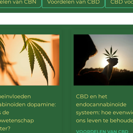
elen van CBN
Voordelen van CBD
CBD voo
beïnvloeden
CBD en het
abinoïden dopamine:
endocannabinoïde
s de
systeem: hoe evenwic
owetenschap
ons leven te behoud
ter?
VOORDELEN VAN CBD