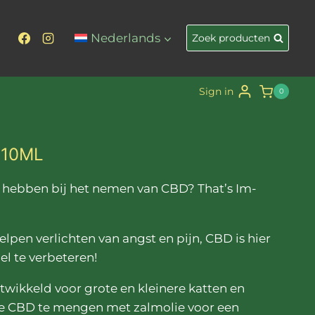
voor
huisdieren
Nederlands
Zoek producten
4%
10ml
aantal
Sign in
0
 10ML
 hebben bij het nemen van CBD? That’s Im-paws-ible y
n hebben bij het nemen van CBD? That’s Im-
lpen verlichten van angst en pijn, CBD is hier
l te verbeteren!
twikkeld voor grote en kleinere katten en
 CBD te mengen met zalmolie voor een