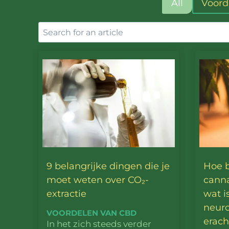
All
Voord
9 belangrijke dingen die je
Hoe 
moet weten over CO₂-
cann
extractie
wat i
neur
VOORDELEN VAN CBD
erach
In het zich steeds verder