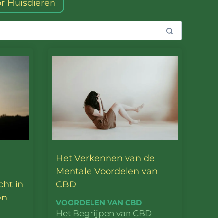
r Huisdieren
Het Verkennen van de
Mentale Voordelen van
ht in
CBD
en
VOORDELEN VAN CBD
Het Begrijpen van CBD