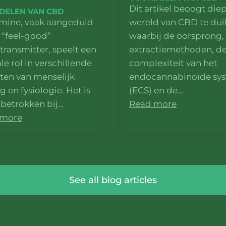
Dit artikel beoogt diep
DELEN VAN CBD
ine, vaak aangeduid
wereld van CBD te dui
 “feel-good”
waarbij de oorsprong,
transmitter, speelt een
extractiemethoden, d
le rol in verschillende
complexiteit van het
ten van menselijk
endocannabinoïde sy
 en fysiologie. Het is
(ECS) en de…
betrokken bij…
Read more
 more
See all blog articles