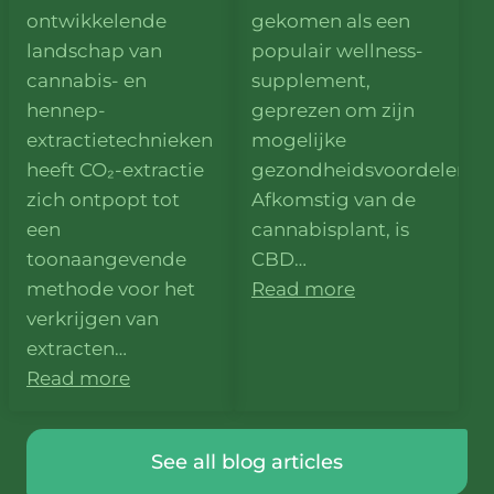
ontwikkelende
gekomen als een
landschap van
populair wellness-
cannabis- en
supplement,
hennep-
geprezen om zijn
extractietechnieken
mogelijke
heeft CO₂-extractie
gezondheidsvoordelen.
zich ontpopt tot
Afkomstig van de
een
cannabisplant, is
toonaangevende
CBD…
methode voor het
Read more
verkrijgen van
extracten…
Read more
See all blog articles