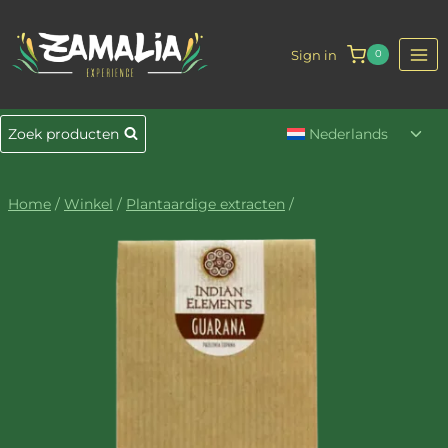
Doorgaan
naar
Sign in
0
inhoud
Togg
Zoek producten
Nederlands
sub
Home
/
Winkel
/
Plantaardige extracten
/